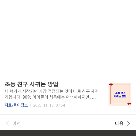
초등 친구 사귀는 방법
새 학기가 시작되면 가장 걱정되는 것이 바로 친구 사귀
기입니다! 90% 아이들이 처음에는 어색해하지만, 올
바른 접근법만 알면 누구나 좋은 친구를 사귈 수 있습니
자료/육아정보
2025. 11. 15. 07:54
다. 우리 아이가 자신감 있게 친구들과 어울릴 수 있는
실전 가이드를 지금 확인해보세요.친구사귀기 가이드
초등 친구 사귀는 방법 실전가이드초등학생 시기에는
이전
다음
공통 관심사를 통해 자연스럽게 친구가 될 수 있습니다.
같은 취미나 좋아하는 게임, 만화 등을 매개로 대화를